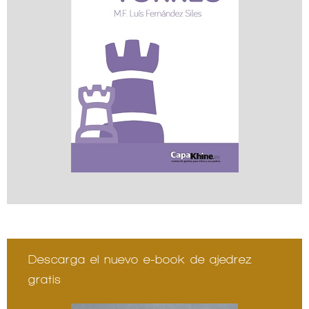
Descarga el nuevo e-book de ajedrez
gratis