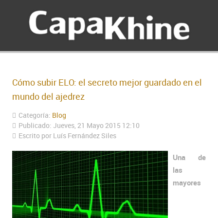
Cómo subir ELO: el secreto mejor guardado en el
mundo del ajedrez
Categoría:
Blog
Publicado: Jueves, 21 Mayo 2015 12:10
Escrito por
Luís Fernández Siles
Una de
las
mayores