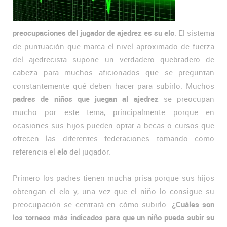
preocupaciones del jugador de ajedrez es su elo
. El sistema
de puntuación que marca el nivel aproximado de fuerza
del ajedrecista supone un verdadero quebradero de
cabeza para muchos aficionados que se preguntan
constantemente qué deben hacer para subirlo. Muchos
padres de niños que juegan al ajedrez
se preocupan
mucho por este tema, principalmente porque en
ocasiones sus hijos pueden optar a becas o cursos que
ofrecen las diferentes federaciones tomando como
referencia el
elo
del jugador.
Primero los padres tienen mucha prisa porque sus hijos
obtengan el elo y, una vez que el niño lo consigue su
preocupación se centrará en cómo subirlo.
¿Cuáles son
los torneos más indicados para que un niño pueda subir su