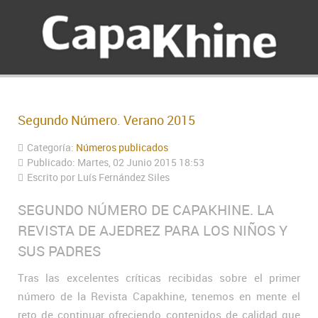
Segundo Número. Verano 2015
Categoría:
Números publicados
Publicado: Martes, 02 Junio 2015 18:53
Escrito por
Luís Fernández Siles
SEGUNDO NÚMERO DE CAPAKHINE. LA
REVISTA DE AJEDREZ PARA LOS NIÑOS Y
SUS PADRES
Tras las excelentes críticas recibidas sobre el primer
número de la Revista Capakhine, tenemos en mente el
reto de continuar ofreciendo contenidos de calidad que