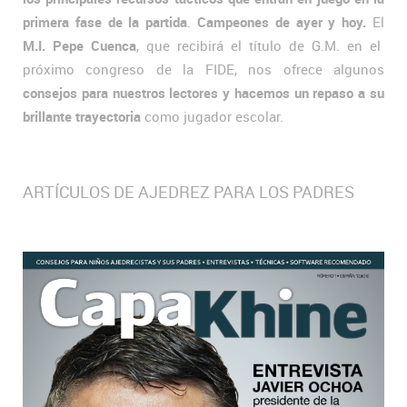
primera fase de la partida
.
Campeones de ayer y hoy.
El
M.I. Pepe Cuenca
, que recibirá el título de G.M. en el
próximo congreso de la FIDE, nos ofrece algunos
consejos para nuestros lectores y hacemos un repaso a su
brillante trayectoria
como jugador escolar.
ARTÍCULOS DE AJEDREZ PARA LOS PADRES