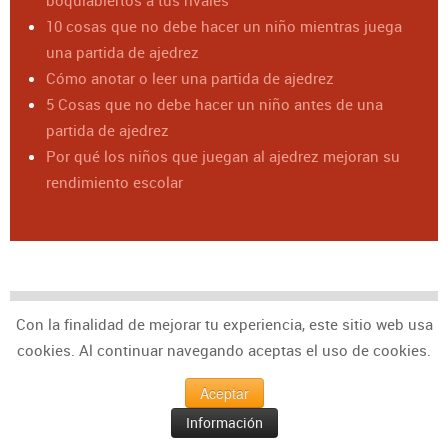
10 cosas que no debe hacer un niño mientras juega
una partida de ajedrez
Cómo anotar o leer una partida de ajedrez
5 Cosas que no debe hacer un niño antes de una
partida de ajedrez
Por qué los niños que juegan al ajedrez mejoran su
rendimiento escolar
Con la finalidad de mejorar tu experiencia, este sitio web usa
cookies. Al continuar navegando aceptas el uso de cookies.
Etiquetas
Aceptar
ajedrez para niños
Información
monitores de ajedrez