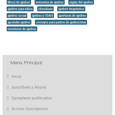
libros de ajedrez
entrevista de ajedrez
reglas del ajedrez
ajedrez para niños
chessbase
ajedrez terapéutico
ajedrez social
ajedrez y TDAH
aperturas de ajedrez
aprender ajedrez
consejos para padres de ajedrecistas
monitores de ajedrez
Menú Principal
Inicio
Suscríbete y Ahorra
Ejemplares publicados
Acceso Suscriptores