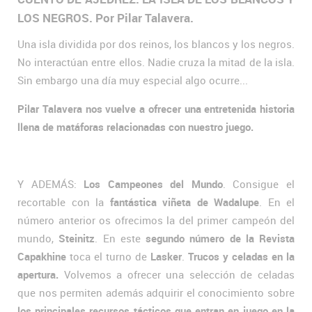
LOS NEGROS. Por Pilar Talavera.
Una isla dividida por dos reinos, los blancos y los negros.
No interactúan entre ellos. Nadie cruza la mitad de la isla.
Sin embargo una día muy especial algo ocurre...
Pilar Talavera nos vuelve a ofrecer una entretenida historia
llena de matáforas relacionadas con nuestro juego.
Y ADEMÁS:
Los Campeones del Mundo
. Consigue el
recortable con la
fantástica viñeta de Wadalupe
. En el
número anterior os ofrecimos la del primer campeón del
mundo,
Steinitz
. En este
segundo número de la Revista
Capakhine
toca el turno de
Lasker
.
Trucos y celadas en la
apertura.
Volvemos a ofrecer una selección de celadas
que nos permiten además adquirir el conocimiento sobre
los principales recursos tácticos que entran en juego en la