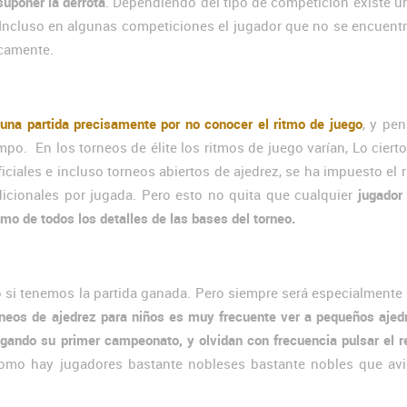
suponer la derrota
. Dependiendo del tipo de competición existe 
. Incluso en algunas competiciones el jugador que no se encuent
icamente.
una partida precisamente por no conocer el ritmo de juego
, y pe
mpo. En los torneos de élite los ritmos de juego varían, Lo ciert
iciales e incluso torneos abiertos de ajedrez, se ha impuesto el 
icionales por jugada. Pero esto no quita que cualquier
jugador 
omo de todos los detalles de las bases del torneo.
 si tenemos la partida ganada. Pero siempre será especialmente t
rneos de ajedrez para niños es muy frecuente ver a pequeños ajed
gando su primer campeonato, y olvidan con frecuencia pulsar el re
como hay jugadores bastante nobleses bastante nobles que avi