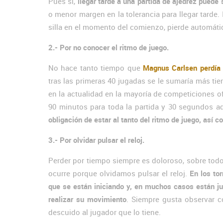
Pues sí,
llegar tarde a una partida de ajedrez puede 
o menor margen en la tolerancia para llegar tarde
silla en el momento del comienzo, pierde automát
2.- Por no conocer el ritmo de juego.
No hace tanto tiempo que
Magnus Carlsen perdía 
tras las primeras 40 jugadas se le sumaría más tie
en la actualidad en la mayoría de competiciones of
90 minutos para toda la partida y 30 segundos ad
obligación de estar al tanto del ritmo de juego, así c
3.- Por olvidar pulsar el reloj.
Perder por tiempo siempre es doloroso, sobre todo
ocurre porque olvidamos pulsar el reloj.
En los to
que se están iniciando y, en muchos casos están ju
realizar su movimiento
. Siempre gusta observar 
descuido al jugador que lo tiene.