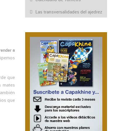
Las transversalidades del ajedrez
render a
icipemos
rde que
s mates
 también
rios que