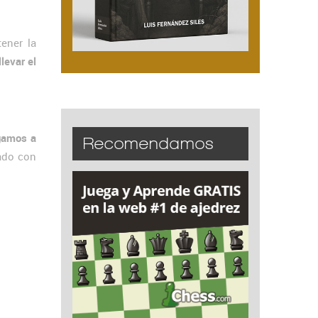
ener la
llevar el
egamos a
Recomendamos
cado con