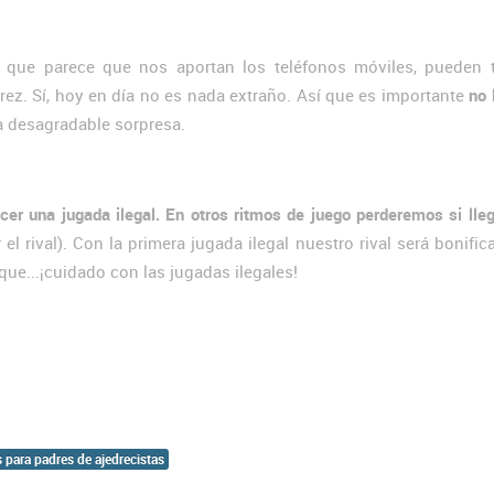
s que parece que nos aportan los teléfonos móviles, pueden t
rez. Sí, hoy en día no es nada extraño. Así que es importante
no 
 desagradable sorpresa.
er una jugada ilegal.
En otros ritmos de juego perderemos si ll
l rival). Con la primera jugada ilegal nuestro rival será bonifi
que...¡cuidado con las jugadas ilegales!
 para padres de ajedrecistas