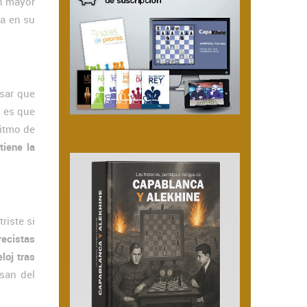
un mayor
ra en su
nsar que
o es que
ritmo de
tiene la
riste si
recistas
loj tras
san del