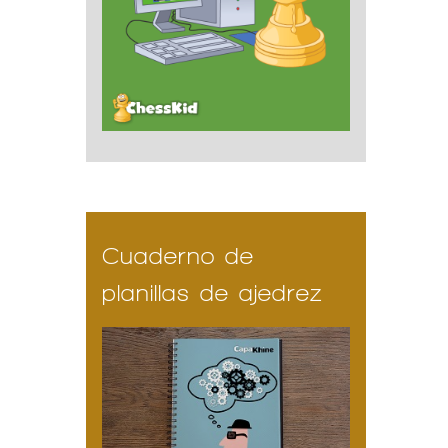
Cuaderno de
planillas de ajedrez