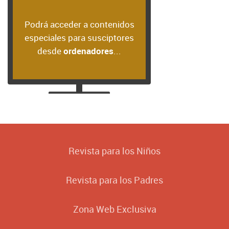
ceder a
...también desde
o incluso desde
nidos
tablets
...
móviles
es para
es desde
ores
...
Revista
para los Niños
Revista
para los Padres
Zona Web
Exclusiva