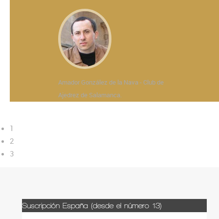
Amador González de la Nava - Club de
Ajedrez de Salamanca.
1
2
3
Suscripción España (desde el número 13)