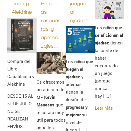
anca y
Pregunt
juegan
Alekhine
as,
al
respues
ajedrez
Los
niños que
tas y
se aficionan al
aprendi
ajedrez
tienen
zajes...
la suerte de
haber
Compra del
Los
niños que
encontrado
Libro
juegan al
un juego
Capablanca y
ajedrez
y
(porque
Os ofrecemos
Alekhine
además
nunca
un articulo del
tienen la
DESDE 15 AL
hay [ ... ]
MF Kevin
ilusión de
31 DE JULIO
Meneses
que
progresar y
Leer Más
NO SE
resultará muy
mejorar
su
REALIZAN
útil para todos
nivel de
ENVÍOS
aquellos
juego, [ ... ]