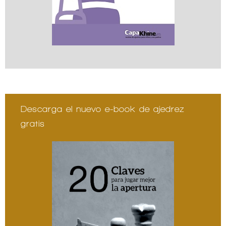
Descarga el nuevo e-book de ajedrez
gratis