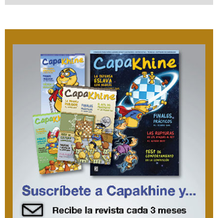
Envíeme una copia
(opcional)
Captcha
*
ENVIAR