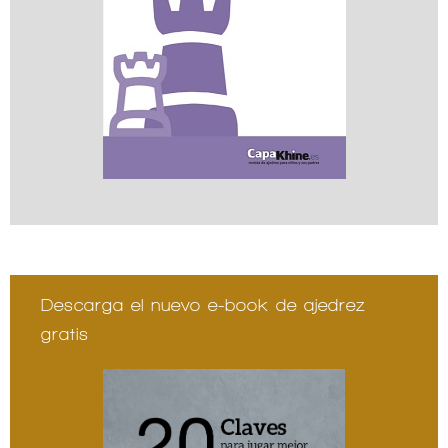
Descarga el nuevo e-book de ajedrez
gratis