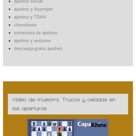
ajedrez social
ajedrez y Asperger
ajedrez y TDAH
chessbase
entrevista de ajedrez
ajedrez y autismo
descarga gratis ajedrez
Vídeo de muestra: Trucos y celadas en
las aperturas