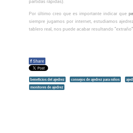
partidas rápidas).
Por último creo que es importante indicar que
pa
siempre jugamos por internet, estudiamos ajedr
tablero real, nos puede acabar resultando "extraño"
f
Share
beneficios del ajedrez
consejos de ajedrez para niños
ajed
monitores de ajedrez