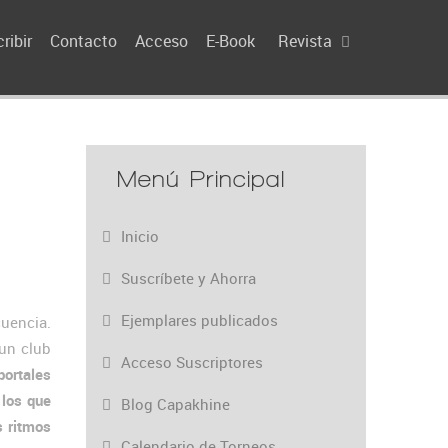
ribir
Contacto
Acceso
E-Book
Revista
Menú Principal
Inicio
Suscríbete y Ahorra
Ejemplares publicados
uencia.
 un club
Acceso Suscriptores
portales
 los que
Blog Capakhine
s ritmos
Calendario de Torneos