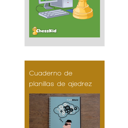
Cuaderno de
planillas de ajedrez