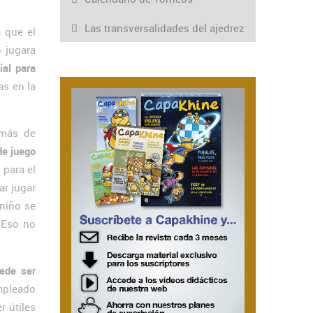
Las transversalidades del ajedrez
a
que el
 jugara
ial para
s en la
emás de
de juego
 para el
ar jugar
 niño se
 Eso no
ede ser
mpleado
 útiles