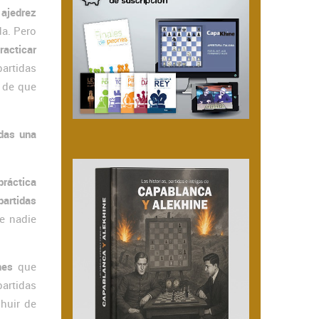
 ajedrez
da. Pero
racticar
artidas
 de que
adas una
práctica
partidas
e nadie
nes
que
partidas
huir de