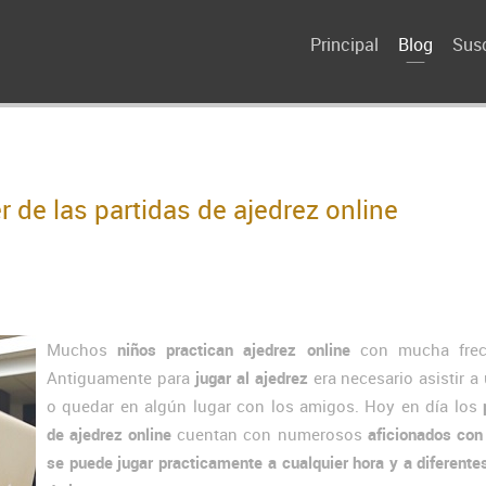
Principal
Blog
Susc
de las partidas de ajedrez online
Muchos
niños practican ajedrez online
con mucha frec
Antiguamente para
jugar al ajedrez
era necesario asistir a
o quedar en algún lugar con los amigos. Hoy en día los
de ajedrez online
cuentan con numerosos
aficionados con
se puede jugar practicamente a cualquier hora y a diferente