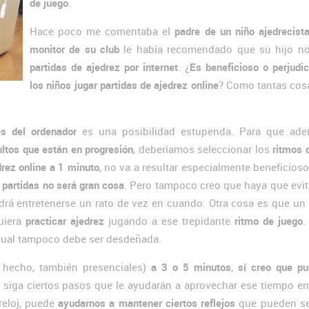
de juego
.
Hace poco me comentaba el
padre de un niño ajedrecist
monitor de su club
le había recomendado que su hijo no
partidas de ajedrez por internet
. ¿
Es beneficioso o perjudic
los niños jugar partidas de ajedrez online
? Como tantas cosa
és del ordenador
es una posibilidad estupenda. Para que ad
ultos que están en progresión
, deberíamos seleccionar los
ritmos 
drez online a 1 minuto
, no va a resultar especialmente beneficioso
 partidas no será gran cosa
. Pero tampoco creo que haya que evit
podrá entretenerse un rato de vez en cuando. Otra cosa es que un
uiera
practicar ajedrez
jugando a ese trepidante
ritmo de juego
.
tual tampoco debe ser desdeñada.
hecho, también presenciales)
a 3 o 5 minutos
,
sí creo que pu
e siga ciertos pasos que le ayudarán a aprovechar ese tiempo e
reloj, puede
ayudarnos a mantener ciertos reflejos
que pueden ser