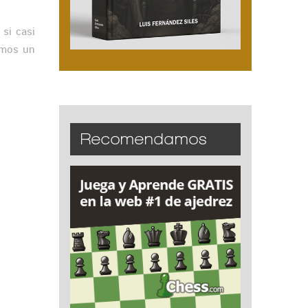
 si casi
amos un
Recomendamos