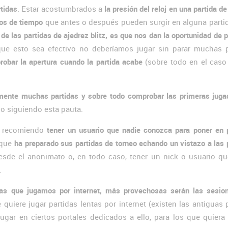
tidas
. Estar acostumbrados a
la presión del reloj en una partida de
os de tiempo
que antes o después pueden surgir en alguna parti
de las partidas de ajedrez blitz, es que nos dan la oportunidad de p
ue esto sea efectivo no deberíamos jugar sin parar muchas p
obar la apertura cuando la partida acabe
(sobre todo en el caso
mente muchas partidas y sobre todo comprobar las primeras jug
o siguiendo esta pauta.
os recomiendo
tener un usuario que nadie conozca para poner en 
 que
ha preparado sus partidas de torneo echando un vistazo a las 
sde el anonimato o, en todo caso, tener un nick o usuario qu
.
das que jugamos por internet, más provechosas serán las sesio
quiere jugar partidas lentas por internet (existen las antiguas 
gar en ciertos portales dedicados a ello, para los que quiera 