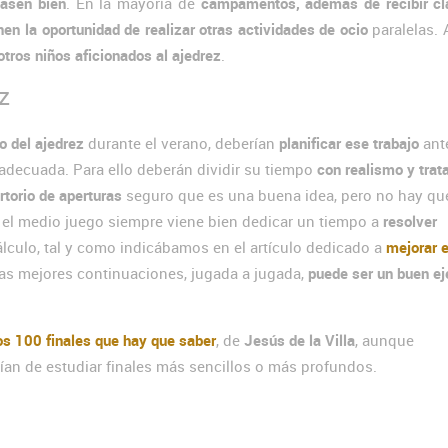
pasen bien
. En la mayoría de
campamentos, además de recibir cl
nen la oportunidad de realizar otras actividades de ocio
paralelas.
otros niños aficionados al ajedrez
.
z
o del ajedrez
durante el verano, deberían
planificar ese trabajo
ant
adecuada. Para ello deberán dividir su tiempo
con realismo y trat
rtorio de aperturas
seguro que es una buena idea, pero no hay qu
n el medio juego siempre viene bien dedicar un tiempo a
resolver
álculo, tal y como indicábamos en el artículo dedicado a
mejorar 
 las mejores continuaciones, jugada a jugada,
puede ser un buen ej
os 100 finales que hay que saber
, de
Jesús de la Villa
, aunque
rían de estudiar finales más sencillos o más profundos.