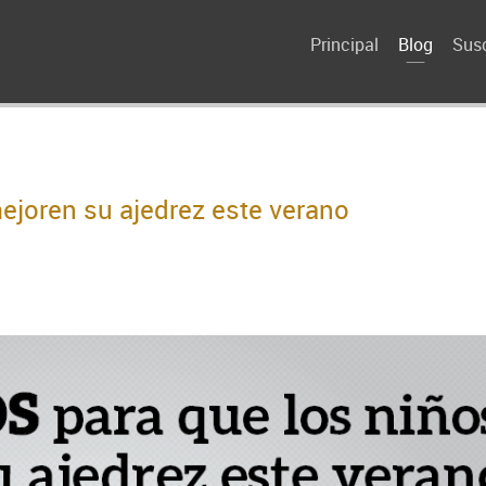
Principal
Blog
Susc
ejoren su ajedrez este verano