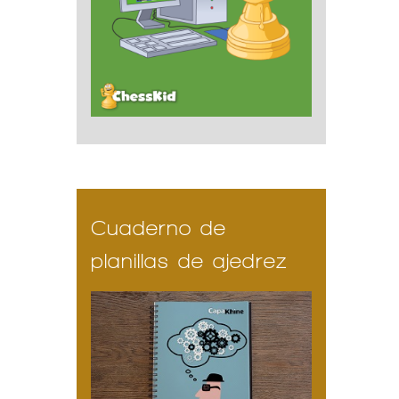
Cuaderno de
planillas de ajedrez