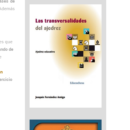
ases de
 Además
es que
ando de
e
en
ercicio