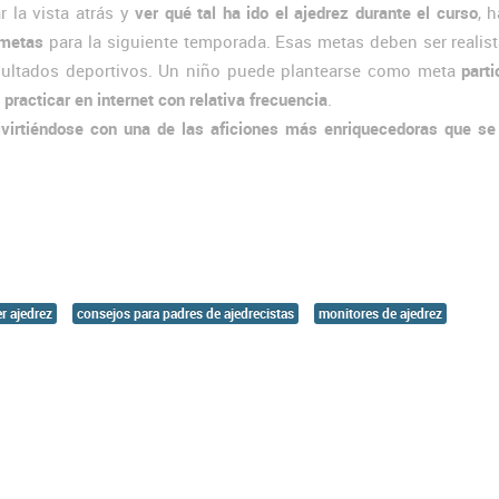
r la vista atrás y
ver qué tal ha ido el ajedrez durante el curso
, 
 metas
para la siguiente temporada. Esas metas deben ser realis
esultados deportivos. Un niño puede plantearse como meta
parti
 practicar en internet con relativa frecuencia
.
ivirtiéndose con una de las aficiones más enriquecedoras que s
r ajedrez
consejos para padres de ajedrecistas
monitores de ajedrez