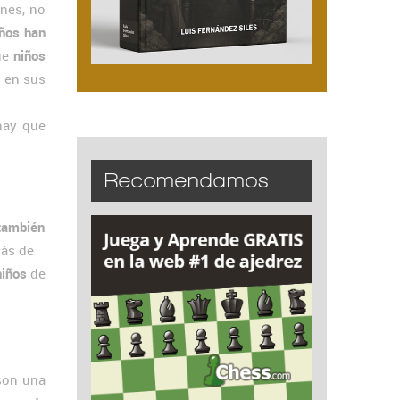
ones, no
iños han
que
niños
s en sus
 hay que
Recomendamos
 también
más de
niños
de
on una