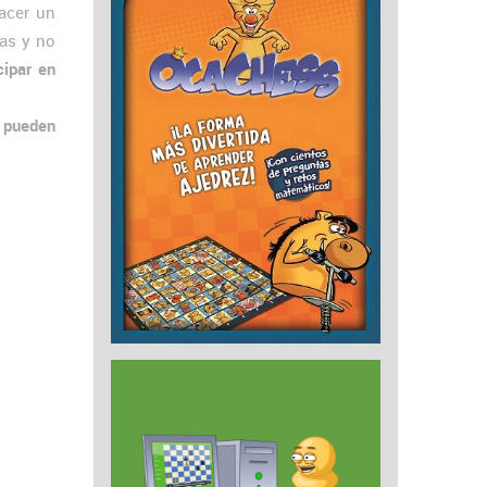
hacer un
tas y no
cipar en
e pueden