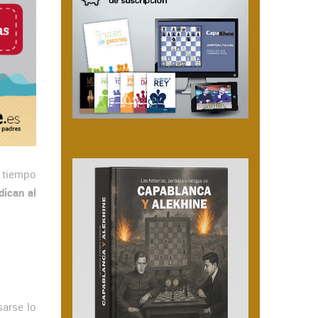
 tiempo
dican al
sarse lo