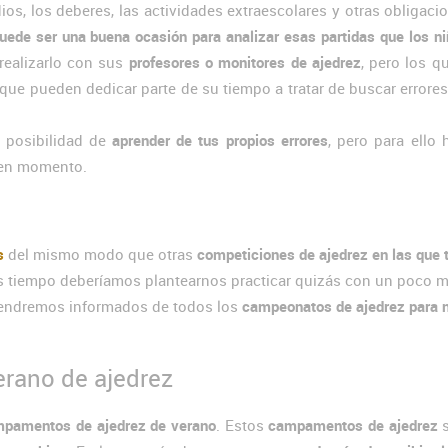
os, los deberes, las actividades extraescolares y otras obligaci
uede ser una buena ocasión para analizar esas partidas que los n
realizarlo con sus
profesores o monitores de ajedrez
, pero los 
ue pueden dedicar parte de su tiempo a tratar de buscar errore
 posibilidad de
aprender de tus propios errores
, pero para ello
uen momento.
s
del mismo modo que otras
competiciones de ajedrez en las que
 tiempo deberíamos plantearnos practicar quizás con un poco 
ndremos informados de todos los
campeonatos de ajedrez para 
erano de ajedrez
pamentos de ajedrez de verano
. Estos
campamentos de ajedrez
s