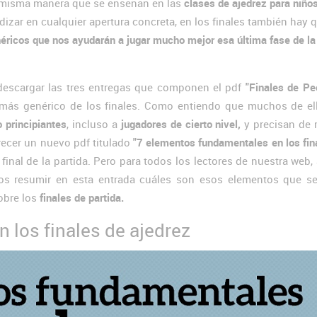
 misma manera que se enseñan en las
clases de ajedrez para niño
dizar en cualquier apertura concreta, en los finales también hay 
ricos que nos ayudarán a jugar mucho mejor esa última fase de la 
escargar las tres entregas que componen el pdf
"Finales de Pe
 más genérico de los finales. Como entiendo que muchos de el
o principiantes
, incluso a
jugadores de cierto nivel,
y precisan de 
ecer un nuevo pdf titulado
"7 elementos fundamentales en los fin
final de la partida. Pero para todos los lectores de nuestra web
mos resumir en esta entrada cuáles son esos elementos que s
obre los
finales de partida.
 los finales de ajedrez