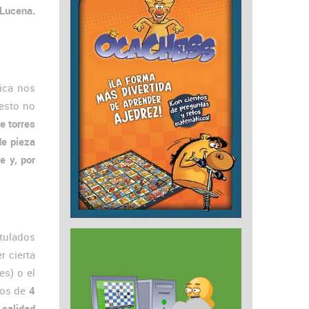
 Lucena.
ica nos
esto no
e torres
de pieza
e y, por
itulados
r cierta
s) o el
los de
4
 calidad