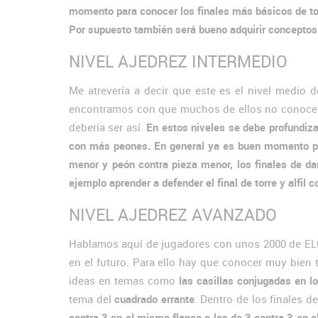
momento para conocer los finales más básicos de torr
Por supuesto también será bueno adquirir conceptos ge
NIVEL AJEDREZ INTERMEDIO
Me atrevería a decir que este es el nivel medio
encontramos con que muchos de ellos no conocen 
debería ser así.
En estos niveles se debe profundiza
con más peones. En general ya es buen momento para
menor y peón contra pieza menor, los finales de d
ejemplo aprender a defender el final de torre y alfil co
NIVEL AJEDREZ AVANZADO
Hablamos aquí de jugadores con unos 2000 de ELO, 
en el futuro. Para ello hay que conocer muy bien 
ideas en temas como
las casillas conjugadas en lo
tema del
cuadrado errante
. Dentro de los finales 
contra 3 en el mismo flanco o los de 3 contra 3 en e