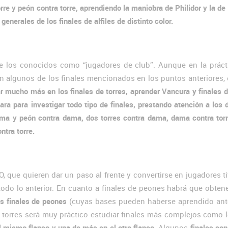
e y peón contra torre, aprendiendo la maniobra de Philidor y la de
nerales de los finales de alfiles de distinto color.
 de los conocidos como “jugadores de club”. Aunque en la práct
algunos de los finales mencionados en los puntos anteriores, 
r mucho más en los finales de torres, aprender Vancura y finales d
 para investigar todo tipo de finales, prestando atención a los 
ama y peón contra dama, dos torres contra dama, dama contra torr
ntra torre.
que quieren dar un paso al frente y convertirse en jugadores t
todo lo anterior. En cuanto a finales de peones habrá que obtene
s finales de peones
(cuyas bases pueden haberse aprendido ante
de torres será muy práctico estudiar finales más complejos como 
l mismo flanco y una de más en el otro flanco
. Algunos
finales con