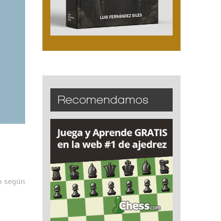
Recomendamos
to según