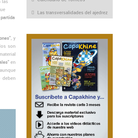
s
las
que
Las transversalidades del ajedrez
partida
ones"
, y
los son
material
ales"
en
, aunque
e deben