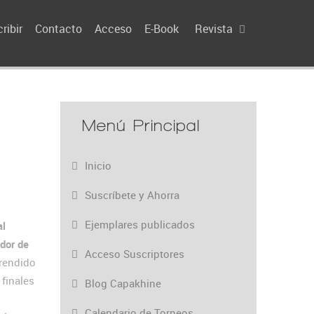
ribir
Contacto
Acceso
E-Book
Revista
Menú Principal
Inicio
Suscríbete y Ahorra
Ejemplares publicados
al
dor de
Acceso Suscriptores
rendido
finales
Blog Capakhine
Calendario de Torneos