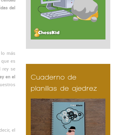
idas del
 lo más
a que es
 rey se
Cuaderno de
ey en el
nuestros
planillas de ajedrez
cir, el