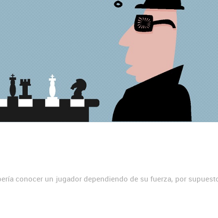
ebería conocer un jugador dependiendo de su fuerza, por supues