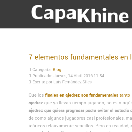
7 elementos fundamentales en lo
Categoría:
Blog
Publicado: Jueves, 14 Abril 2016 11:54
Escrito por
Luís Fernández Siles
Que los
finales en ajedrez son fundamentales
tanto 
ajedrez
que ya llevan tiempo jugando, no es ningún 
ajedrez que quiera progresar podrá evitar el estudio 
de como algunos jugadores casi profesionales, ma
teóricos relativamente sencillos. Pero en realidad,