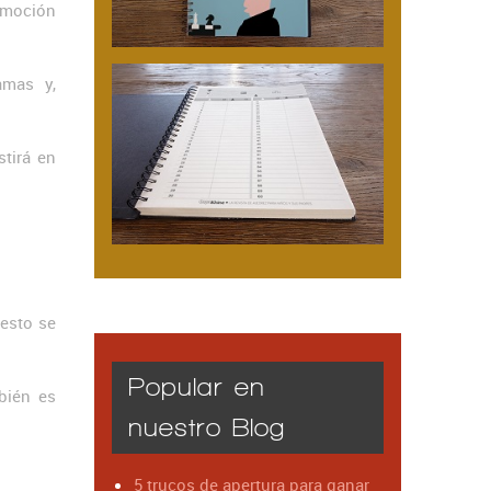
omoción
amas y,
stirá en
 esto se
Popular en
bién es
nuestro Blog
5 trucos de apertura para ganar