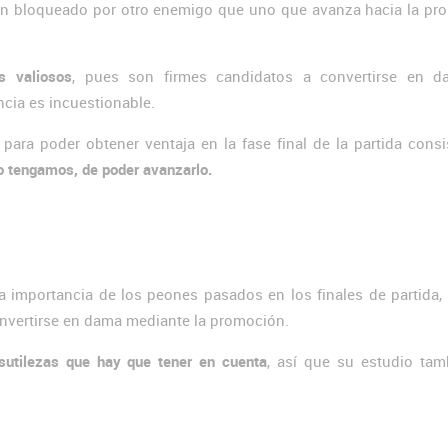
eón bloqueado por otro enemigo que uno que avanza hacia la pr
 valiosos
, pues son firmes candidatos a convertirse en d
ncia es incuestionable.
ara poder obtener ventaja en la fase final de la partida consi
lo tengamos, de poder avanzarlo.
a importancia de los peones pasados en los finales de partida,
onvertirse en dama mediante la promoción.
sutilezas que hay que tener en cuenta
, así que su estudio tam