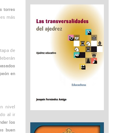
s torres
ales más
etapa de
deberán
 pasados
 peón en
n nivel
do al ir
nder los
 es buen