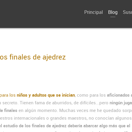
Principal
Blog
Susc
s finales de ajedrez
para los
niños y adultos que se inician
, como para los
aficionados 
secreto. Tienen fama de aburridos, de difíciles...pero
ningún juga
de finales
en algún momento. Muchas veces me he quedado sorp
estros internacionales o grandes maestros, no conocían algunos 
el estudio de los finales de ajedrez debería abarcar algo más que el