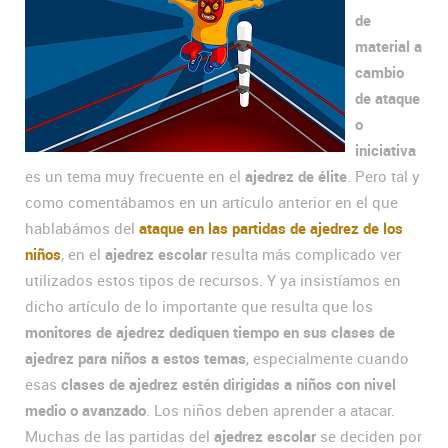
de
material a
cambio
de ataque
o
iniciativa
es un tema muy frecuente en el
ajedrez de élite
. Pero tal y
como comentábamos en un artículo anterior en el que
hablabámos del
ataque en las partidas de ajedrez de los
niños
, en el
ajedrez escolar
resulta más complicado ver
utilizados estos tipos de recursos. Y ya insistíamos en
dicho artículo de lo importante que resulta que los
monitores de ajedrez dediquen tiempo en sus clases de
ajedrez para niños a estos temas
, especialmente cuando
esas
clases de ajedrez estén dirigidas a niños con nivel
medio o avanzado
. Los niños deben aprender a atacar.
Muchas de las partidas del
ajedrez escolar
se deciden por