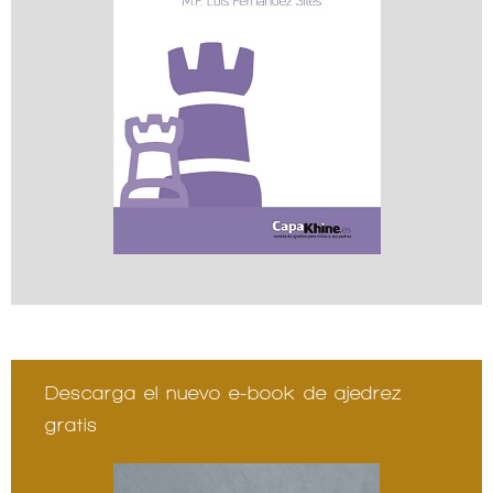
Descarga el nuevo e-book de ajedrez
gratis