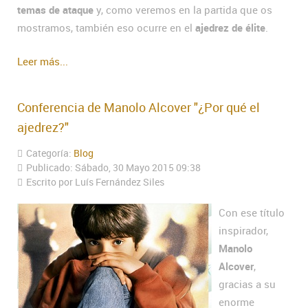
temas de ataque
y, como veremos en la partida que os
mostramos, también eso ocurre en el
ajedrez de élite
.
Leer más...
Conferencia de Manolo Alcover "¿Por qué el
ajedrez?"
Categoría:
Blog
Publicado: Sábado, 30 Mayo 2015 09:38
Escrito por Luís Fernández Siles
Con ese título
inspirador,
Manolo
Alcover
,
gracias a su
enorme