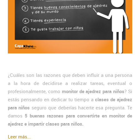
¿Cuáles son las razones que deben influir a una persona
a la hora de decidirse a realizar tareas, eventual o
profesionalmente, como
monitor de ajedrez para niños
? Si
estás pensando en dedicar tu tiempo a
clases de ajedrez
para niños
seguro que deberías hacerte esa pregunta. Te
damos
5 buenas razones para convertirte en monitor de
ajedrez e impartir clases para niños.
Leer más...