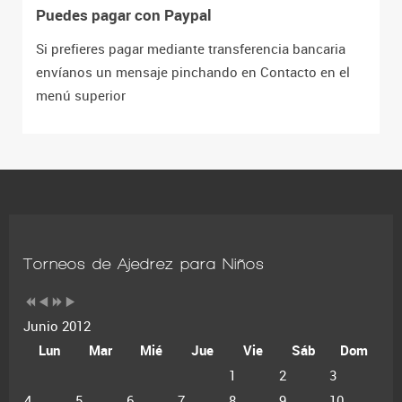
Puedes pagar con Paypal
Si prefieres pagar mediante transferencia bancaria
envíanos un mensaje pinchando en Contacto en el
menú superior
Torneos de Ajedrez para Niños
Junio 2012
Lun
Mar
Mié
Jue
Vie
Sáb
Dom
1
2
3
4
5
6
7
8
9
10