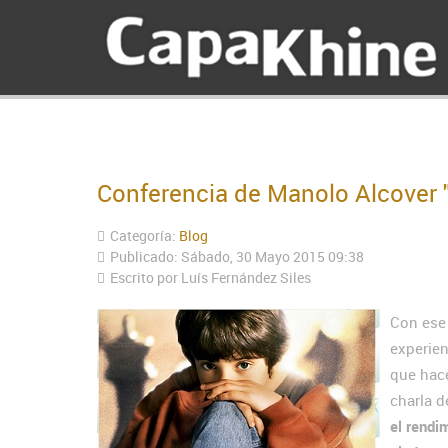
Conferencia de Manolo Alcover "
Categoría:
Blog
Publicado: Sábado, 30 Mayo 2015 09:38
Escrito por
Luís Fernández Siles
Con ese 
experien
que hac
charla d
el rendi