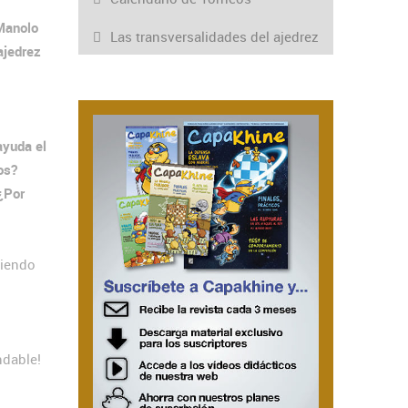
Manolo
Las transversalidades del ajedrez
ajedrez
yuda el
os?
¿Por
uiendo
ndable!