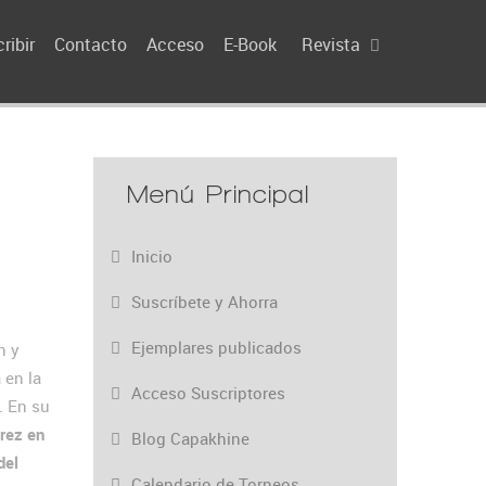
ribir
Contacto
Acceso
E-Book
Revista
Menú Principal
Inicio
Suscríbete y Ahorra
Ejemplares publicados
n y
 en la
Acceso Suscriptores
. En su
drez en
Blog Capakhine
del
Calendario de Torneos