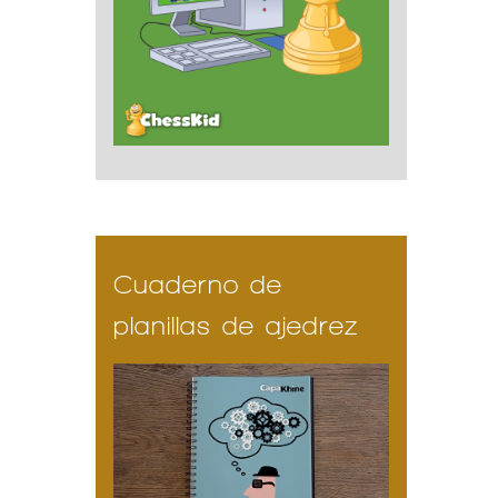
Cuaderno de
planillas de ajedrez