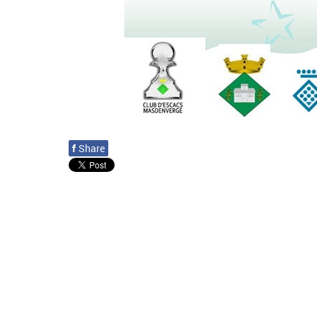
f
Share