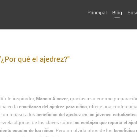
Principal
Blog
Susc
¿Por qué el ajedrez?"
título inspirador,
Manolo Alcover
, gracias a su enorme preparació
cia en la
enseñanza del ajedrez para niños
, ofrece una conferencia
e un repaso a los
beneficios del ajedrez en los jóvenes estudiantes
esvela algunas de las claves sobre
las ventajas que reporta el aje
miento escolar de los niños
. Pero no olvida otros de los
beneficios 