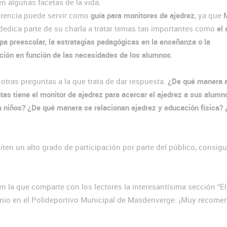
n algunas facetas de la vida.
erencia puede servir como
guía para monitores de ajedrez
, ya que
dedica parte de su charla a tratar temas tan importantes como
el 
apa preescolar, la estrategias pedagógicas en la enseñanza o la
ación en función de las necesidades de los alumnos
.
otras preguntas a la que trata de dar respuesta.
¿De qué manera a
tas tiene el monitor de ajedrez para acercar el ajedrez a sus alumn
a niños? ¿De qué manera se relacionan ajedrez y educación física? 
ten un alto grado de participación por parte del público, consig
n la que comparte con los lectores la interesantísima sección “El
 junio en el Polideportivo Municipal de Masdenverge. ¡Muy recome