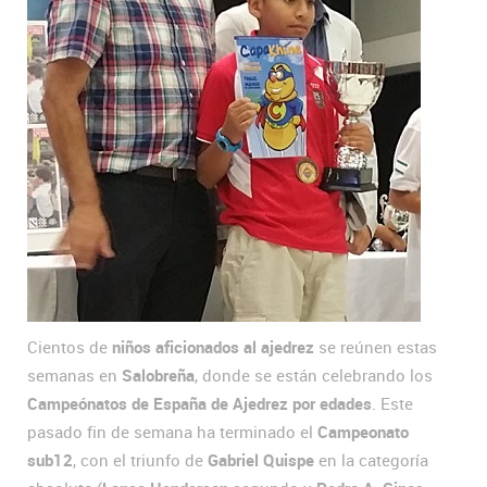
Cientos de
niños aficionados al ajedrez
se reúnen estas
semanas en
Salobreña
, donde se están celebrando los
Campeónatos de España de Ajedrez
por edades
. Este
pasado fin de semana ha terminado el
Campeonato
sub12
, con el triunfo de
Gabriel Quispe
en la categoría