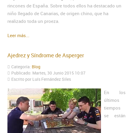
rincones de España. Sobre todos ellos ha destacado un
niño llegado de Canarias, de origen chino, que ha
realizado toda un proeza.
Leer más...
Ajedrez y Síndrome de Asperger
Categoría:
Blog
Publicado: Martes, 30 Junio 2015 10:07
Escrito por Luís Fernández Siles
En los
últimos
tiempos
se están