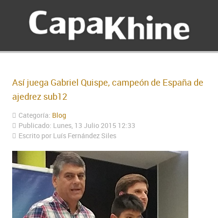
Así juega Gabriel Quispe, campeón de España de
ajedrez sub12
Categoría:
Blog
Publicado: Lunes, 13 Julio 2015 12:33
Escrito por Luís Fernández Siles