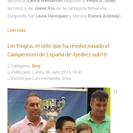
absoluta (
Lance Henderson
segundo y
Pedro A. Gines
tercero) y de
Joana Ros
en la categoría femenina
(segunda fue
Laura Henríquez
y tercera
Bianca Andrade
).
Leer más...
Lin Yingrui, el niño que ha revolucionado el
Campeonato de España de Ajedrez sub10
Categoría:
Blog
Publicado: Lunes, 06 Julio 2015 14:41
Escrito por Luís Fernández Siles
El