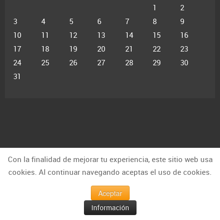
1
2
3
4
5
6
7
8
9
10
11
12
13
14
15
16
17
18
19
20
21
22
23
24
25
26
27
28
29
30
31
Últimos contenidos
Con la finalidad de mejorar tu experiencia, este sitio web usa
cookies. Al continuar navegando aceptas el uso de cookies.
Las historias, partidas e intrigas de Capablanca y
Alekhine
Aceptar
Número 16 de Capakhine, la revista de ajedrez para los
Información
niños y sus padres