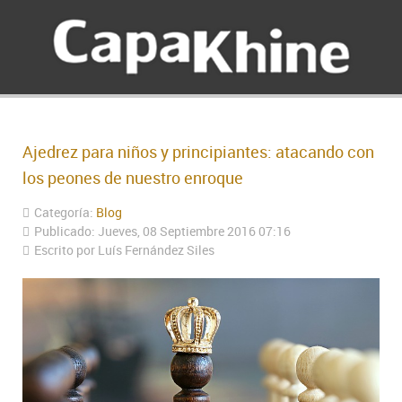
Ajedrez para niños y principiantes: atacando con
los peones de nuestro enroque
Categoría:
Blog
Publicado: Jueves, 08 Septiembre 2016 07:16
Escrito por
Luís Fernández Siles