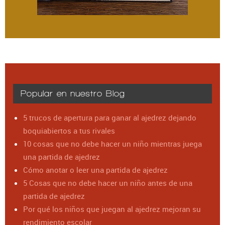
Popular en nuestro Blog
5 trucos de apertura para ganar al ajedrez dejando
boquiabiertos a tus rivales
10 cosas que no debe hacer un niño mientras juega
una partida de ajedrez
Cómo anotar o leer una partida de ajedrez
5 Cosas que no debe hacer un niño antes de una
partida de ajedrez
Por qué los niños que juegan al ajedrez mejoran su
rendimiento escolar