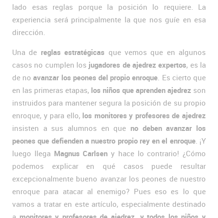
lado esas reglas porque la posición lo requiere. La
experiencia será principalmente la que nos guíe en esa
dirección.
Una de
reglas estratégicas
que vemos que en algunos
casos no cumplen los
jugadores de ajedrez expertos
, es la
de no
avanzar los peones del propio enroque
. Es cierto que
en las primeras etapas,
los niños que aprenden ajedrez
son
instruidos para mantener segura la posición de su propio
enroque, y para ello,
los monitores y profesores de ajedrez
insisten a sus alumnos en que
no deben avanzar los
peones que defienden a nuestro propio rey en el enroque
. ¡Y
luego llega
Magnus Carlsen
y hace lo contrario! ¿Cómo
podemos explicar en qué casos puede resultar
excepcionalmente bueno avanzar los peones de nuestro
enroque para atacar al enemigo? Pues eso es lo que
vamos a tratar en este artículo, especialmente destinado
a
monitores y profesores de ajedrez, y todos los niños y