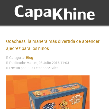
Ocachess: la manera más divertida de aprender
ajedrez para los niños
Categoría:
Blog
Publicado: Martes, 05 Julio 2016 11:03
Escrito por
Luís Fernández Siles