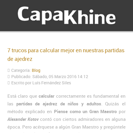
7 trucos para calcular mejor en nuestras partidas
de ajedrez
Categoría:
Blog
Publicado: Sábado, 05 Marzo 2016 14:12
Escrito por
Luís Fernández Siles
Está claro que
calcular
correctamente es fundamental en
las
partidas de ajedrez de niños y adultos
. Quizás el
método explicado en
Piense como un Gran Maestro
por
Alexander Kotov
contó con ciertos admiradores en alguna
época. Pero acérquese a algún Gran Maestro y pregúntele