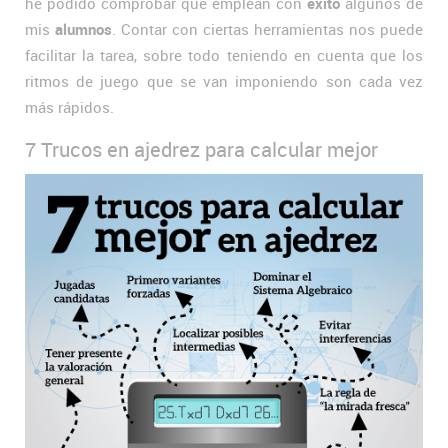
he podido comprobar que emplean con
éxito
algunos de
mis
alumnos
. Contar con ciertas herramientas nos puede
facilitar la tarea, sobre todo teniendo en cuenta que los
ritmos de juego que se van imponiendo son cada vez
más rápidos.
7 Trucos en ajedrez para calcular mejor