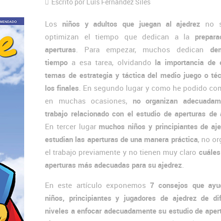
Escrito por Luís Fernández Siles
Los
niños y adultos que juegan al ajedrez
no s
optimizan el tiempo que dedican a la
prepara
aperturas
. Para empezar, muchos dedican
de
tiempo
a esa tarea, olvidando
la importancia de 
temas de estrategia y táctica del medio juego o té
los finales
. En segundo lugar y como he podido co
en muchas ocasiones,
no organizan adecuadam
trabajo relacionado con el estudio de aperturas de 
En tercer lugar
muchos niños y principiantes de aj
estudian las aperturas de una manera práctica
, no o
el trabajo previamente y no tienen muy claro
cuáles
aperturas más adecuadas para su ajedrez
.
En este artículo exponemos
7 consejos que ayu
niños, principiantes y jugadores de ajedrez de di
niveles a enfocar adecuadamente su estudio de aper