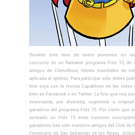
Durante este mes de enero ponemos en ma
concurso de un flamante programa Fritz 15, de 
amigos de ChessBase, líderes mundiales de inf
aplicada al ajedrez. Para participar sólo debes pub
foto tuya con la revista Capakhine en las redes s
bien en Facebook o en Twitter. La foto que nos re
interesante, por divertida, sugerente u original
ganadora del programa Fritz 15. Por cierto que 
sorteado un Fritz 15 entre nuestros suscriptor
ganadores han sido nuestros amigos del Club de A
Centenario de San Sebastián de los Reyes. ¡Enho