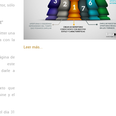
or, sólo
E"
itter una
a con la
Leer más...
ágina de
ste
darle a
exto que
ine y el
el día 31