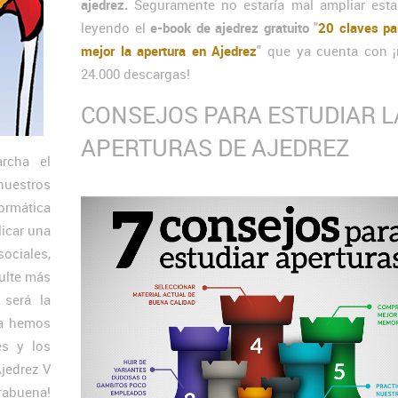
ajedrez.
Seguramente no estaría mal ampliar esta
leyendo el
e-book de ajedrez gratuito
"
20 claves pa
mejor la apertura en Ajedrez
" que ya cuenta con 
24.000 descargas!
CONSEJOS PARA ESTUDIAR L
APERTURAS DE AJEDREZ
rcha el
nuestros
ormática
licar una
ociales,
sulte más
 será la
ya hemos
es y los
jedrez V
rabuena!