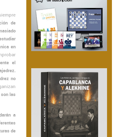
iempre
ción de
masiado
estudiar
cnica en
mprobar
ente el
ajedrez.
edrez no
rganizan
 son las
darán a
ferentes
turas de