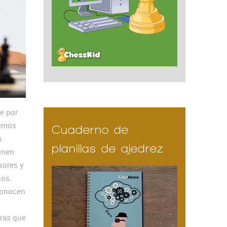
e por
hemos
Cuaderno de
s
planillas de ajedrez
enen
sores y
nos.
conocen
uras que