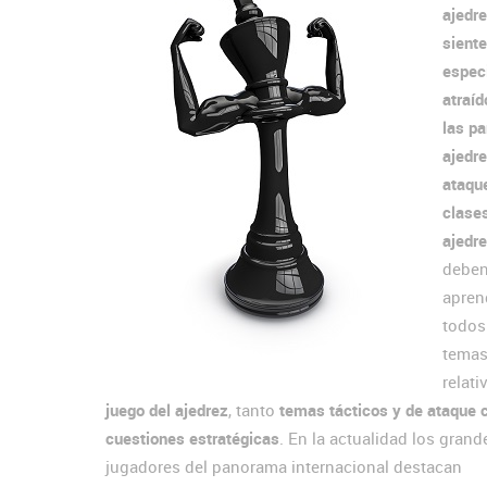
ajedr
sient
espec
atraíd
las pa
ajedr
ataqu
clase
ajedr
debe
apren
todos
tema
relati
juego del ajedrez
, tanto
temas tácticos y de ataque
cuestiones estratégicas
. En la actualidad los grand
jugadores del panorama internacional destacan