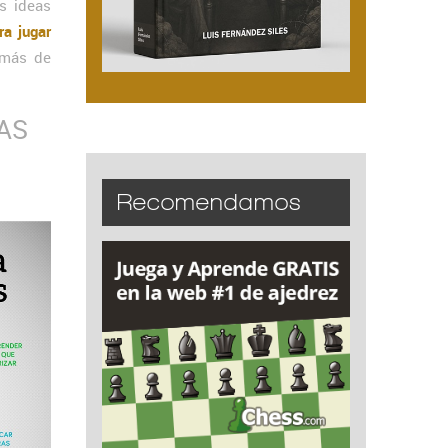
s ideas
ra jugar
¡más de
AS
Recomendamos