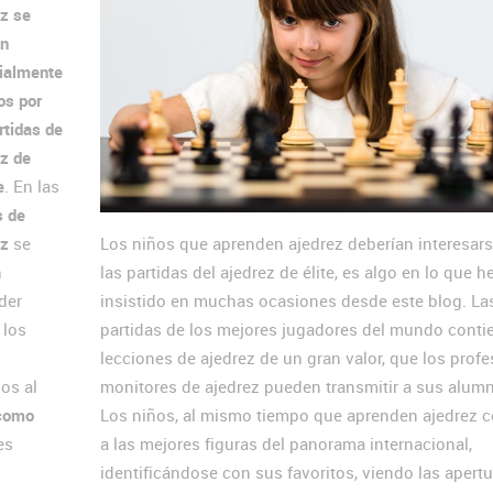
ez se
en
ialmente
os por
rtidas de
ez de
e
. En las
s de
ez
se
Los niños que aprenden ajedrez deberían interesars
n
las partidas del ajedrez de élite, es algo en lo que 
der
insistido en muchas ocasiones desde este blog. La
 los
partidas de los mejores jugadores del mundo conti
s
lecciones de ajedrez de un gran valor, que los profe
vos al
monitores de ajedrez pueden transmitir a sus alum
 como
Los niños, al mismo tiempo que aprenden ajedrez 
es
a las mejores figuras del panorama internacional,
identificándose con sus favoritos, viendo las apert