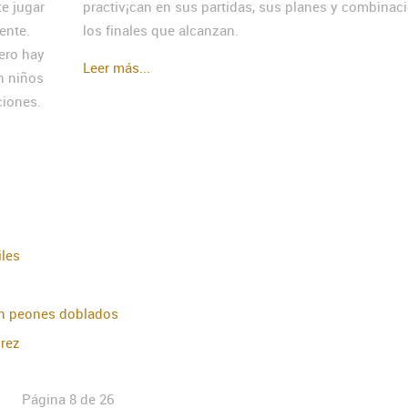
te jugar
practiv¡can en sus partidas, sus planes y combinac
ente.
los finales que alcanzan.
ero hay
Leer más...
n niños
ciones.
iles
on peones doblados
rez
Página 8 de 26