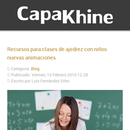
Recursos para clases de ajedrez con niños:
nuevas animaciones.
Categoría:
Blog
Publicado: Viernes, 12 Febrero 2016 12:28
Escrito por Luís Fernández Siles