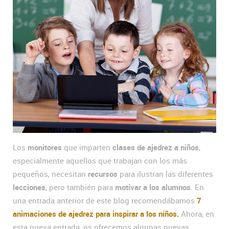
Los
monitores
que imparten
clases de ajedrez a niños
,
especialmente aquellos que trabajan con los más
pequeños, necesitan
recursos
para ilustran las diferentes
lecciones
, pero también para
motivar a los alumnos
. En
una entrada anterior de este blog recomendábamos
7
animaciones de ajedrez para inspirar a los niños.
Ahora, en
esta nueva entrada, os ofrecemos algunas nuevas.