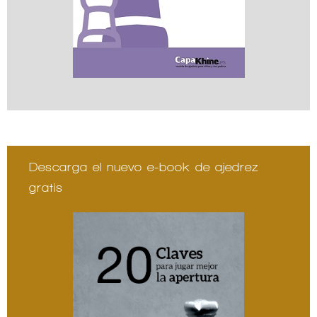
Descarga el nuevo e-book de ajedrez
gratis