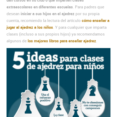
extraescolares en diferentes escuelas
. Para padres que
desean
iniciar a sus hijos en el ajedrez
por su propia
cuenta, recomiendo la lectura del artículo
cómo enseñar a
jugar al ajedrez a los niños
. Y para cualquier que imparta
clases (incluso a sus propios hijos) ya recomendamos
algunos de
los mejores libros para enseñar ajedrez
.