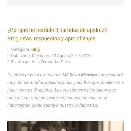
¿Por qué he perdido 3 partidas de ajedrez?
Preguntas, respuestas y aprendizajes
Categoría:
Blog
Publicado: Miércoles, 23 Agosto 2017 08:34
Escrito por Luís Fernández Siles
Os ofrecemos un articulo del
MF Kevin Meneses
que resultará
muy útil para todos aquellos niños y adultos que comienzan a
jugar torneos de ajedrez. Las cuestiones psicológicas que
rodean la partida de ajedrez en competición son muy
importantes, como subraya nuestro colaborador.