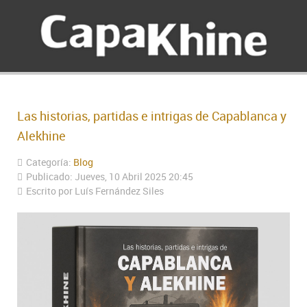
Las historias, partidas e intrigas de Capablanca y
Alekhine
Categoría:
Blog
Publicado: Jueves, 10 Abril 2025 20:45
Escrito por Luís Fernández Siles