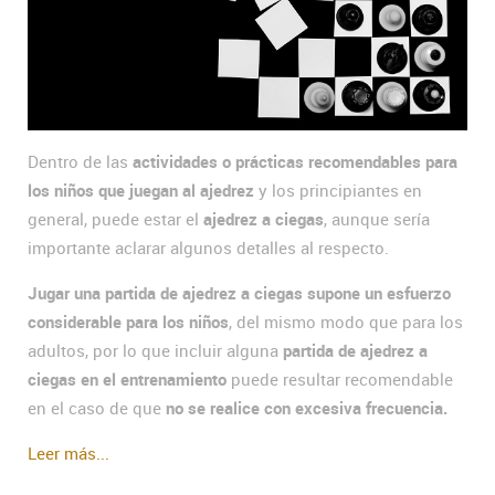
Dentro de las
actividades o prácticas recomendables para
los niños que juegan al ajedrez
y los principiantes en
general, puede estar el
ajedrez a ciegas
, aunque sería
importante aclarar algunos detalles al respecto.
Jugar una partida de ajedrez a ciegas supone un esfuerzo
considerable para los niños
, del mismo modo que para los
adultos, por lo que incluir alguna
partida de ajedrez a
ciegas en el entrenamiento
puede resultar recomendable
en el caso de que
no se realice con excesiva frecuencia.
Leer más...