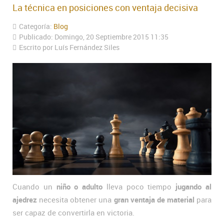
La técnica en posiciones con ventaja decisiva
Categoría:
Blog
Publicado: Domingo, 20 Septiembre 2015 11:35
Escrito por Luís Fernández Siles
Cuando un
niño o adulto
lleva poco tiempo
jugando al
ajedrez
necesita obtener una
gran ventaja de material
para
ser capaz de convertirla en victoria.