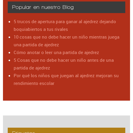
Popular en nuestro Blog
5 trucos de apertura para ganar al ajedrez dejando
boquiabiertos a tus rivales
10 cosas que no debe hacer un niño mientras juega
una partida de ajedrez
Cómo anotar o leer una partida de ajedrez
5 Cosas que no debe hacer un niño antes de una
partida de ajedrez
Por qué los niños que juegan al ajedrez mejoran su
rendimiento escolar