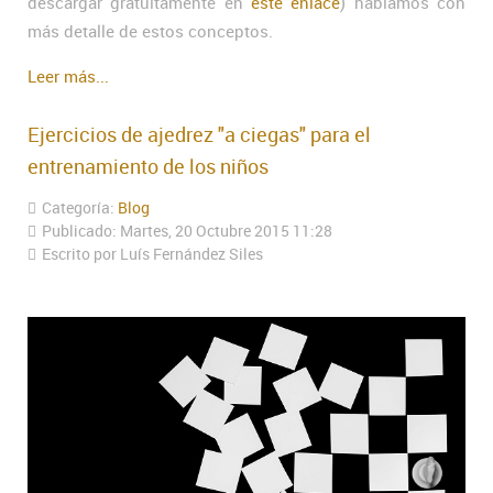
descargar gratuitamente en
este enlace
) hablamos con
más detalle de estos conceptos.
Leer más...
Ejercicios de ajedrez "a ciegas" para el
entrenamiento de los niños
Categoría:
Blog
Publicado: Martes, 20 Octubre 2015 11:28
Escrito por Luís Fernández Siles