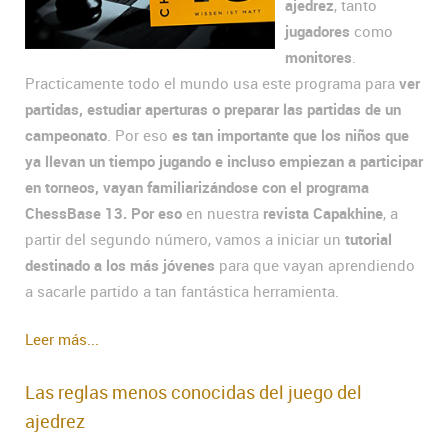
ajedrez
, tanto
jugadores
como
monitores
.
Practicamente todo el mundo usa este programa para
ver
partidas, estudiar aperturas o preparar las partidas de un
campeonato
. Por eso
es tan importante que los niños que
ya llevan un tiempo jugando e incluso empiezan a participar
en torneos, vayan familiarizándose con el programa
ChessBase 13. Por eso
en nuestra
revista Capakhine
, a
partir del segundo número, vamos a iniciar un
tutorial
destinado a los más jóvenes
para que vayan aprendiendo
a sacarle partido a tan fantástica herramienta.
Leer más...
Las reglas menos conocidas del juego del
ajedrez