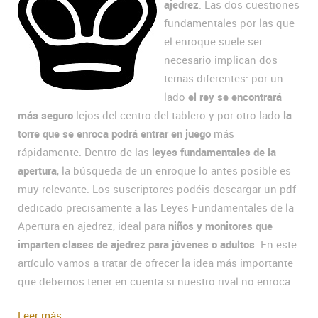
ajedrez
. Las dos cuestiones
fundamentales por las que
el enroque suele ser
necesario implican dos
temas diferentes: por un
lado
el rey se encontrará
más seguro
lejos del centro del tablero y por otro lado
la
torre que se enroca podrá entrar en juego
más
rápidamente. Dentro de las
leyes fundamentales de la
apertura
, la búsqueda de un enroque lo antes posible es
muy relevante. Los suscriptores podéis descargar un pdf
dedicado precisamente a las Leyes Fundamentales de la
Apertura en ajedrez, ideal para
niños y monitores que
imparten clases de ajedrez para jóvenes o adultos
. En este
artículo vamos a tratar de ofrecer la idea más importante
que debemos tener en cuenta si nuestro rival no enroca.
Leer más...