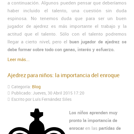
a continuación. Algunos pueden pensar que deberíamos
haber incluido el talento, una cuestión sin duda
espinosa. No tenemos duda que para ser un buen
jugador de ajedrez es más importante el trabajo y la
actitud que el talento. Sólo con el talento podremos
llegar a cierto nivel, pero el
buen jugador de ajedrez se
debe formar sobre todo con ganas, interés y esfuerzo.
Leer más...
Ajedrez para niños: la importancia del enroque
Categoría:
Blog
Publicado: Jueves, 30 Abril 2015 17:20
Escrito por Luís Fernández Siles
Los niños aprenden muy
pronto la importancia de
enrocar
en las
partidas de