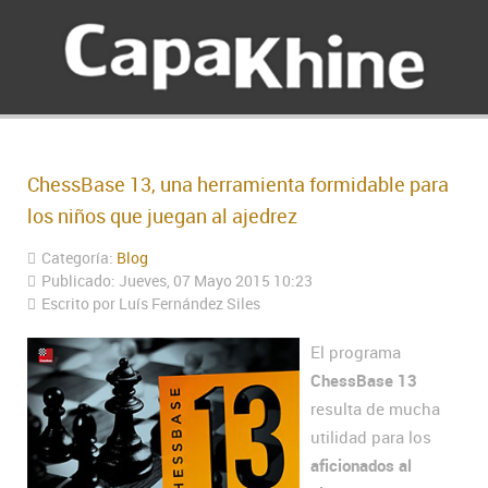
ChessBase 13, una herramienta formidable para
los niños que juegan al ajedrez
Categoría:
Blog
Publicado: Jueves, 07 Mayo 2015 10:23
Escrito por Luís Fernández Siles
El programa
ChessBase 13
resulta de mucha
utilidad para los
aficionados al