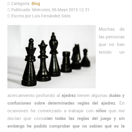
Categoría:
Blog
Publicado: Miércoles, 06 Mayo 2015 12:31
Escrito por Luís Fernández Siles
Muchas de
las personas
que no han
tenido un
acercamiento profundo al
ajedrez
tienen algunas
dudas y
confusiones sobre determinadas reglas del ajedrez
. En
ocasiones he comenzado a trabajar con
niños
que me
decían que cono
cían todas las reglas del juego y sin
embargo he podido comprobar que no sabían qué es la