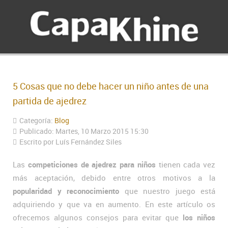
5 Cosas que no debe hacer un niño antes de una
partida de ajedrez
Categoría:
Blog
Publicado: Martes, 10 Marzo 2015 15:30
Escrito por Luís Fernández Siles
Las
competiciones de ajedrez para niños
tienen cada vez
más aceptación, debido entre otros motivos a la
popularidad y reconocimiento
que nuestro juego está
adquiriendo y que va en aumento. En este artículo os
ofrecemos algunos consejos para evitar que
los niños