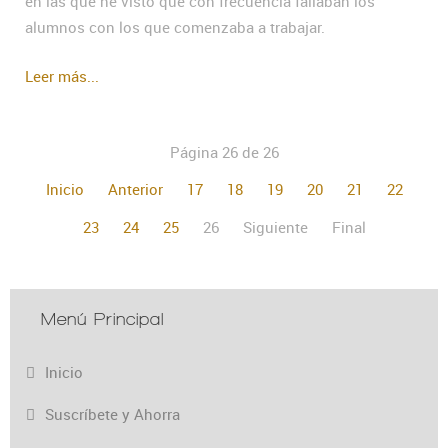
en las que he visto que con frecuencia fallaban los
alumnos con los que comenzaba a trabajar.
Leer más...
Página 26 de 26
Inicio
Anterior
17
18
19
20
21
22
23
24
25
26
Siguiente
Final
Menú Principal
Inicio
Suscríbete y Ahorra