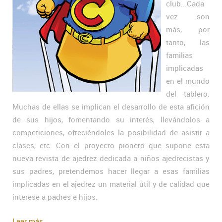
club...Cada
vez son
más, por
tanto, las
familias
implicadas
en el mundo
del tablero.
Muchas de ellas se implican el desarrollo de esta afición
de sus hijos, fomentando su interés, llevándolos a
competiciones, ofreciéndoles la posibilidad de asistir a
clases, etc. Con el proyecto pionero que supone esta
nueva revista de ajedrez dedicada a niños ajedrecistas y
sus padres, pretendemos hacer llegar a esas familias
implicadas en el ajedrez un material útil y de calidad que
interese a padres e hijos.
Leer más...