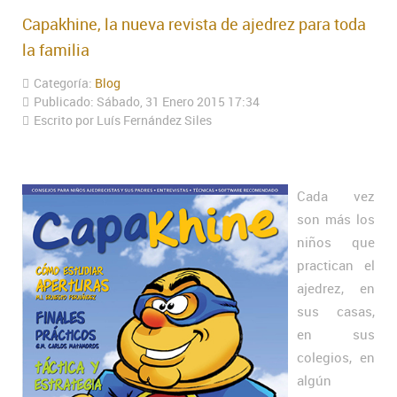
Capakhine, la nueva revista de ajedrez para toda
la familia
Categoría:
Blog
Publicado: Sábado, 31 Enero 2015 17:34
Escrito por Luís Fernández Siles
Cada vez
son más los
niños que
practican el
ajedrez, en
sus casas,
en sus
colegios, en
algún