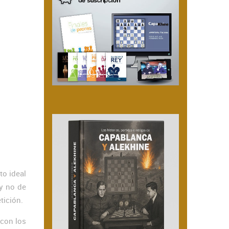
to ideal
 y no de
tición.
 con los