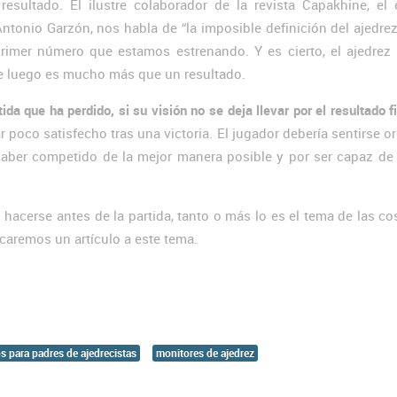
ltado. El ilustre colaborador de la revista Capakhine, el es
 Antonio Garzón, nos habla de “la imposible definición del ajedre
rimer número que estamos estrenando. Y es cierto, el ajedrez 
de luego es mucho más que un resultado.
a que ha perdido, si su visión no se deja llevar por el resultado f
poco satisfecho tras una victoria. El jugador debería sentirse o
haber competido de la mejor manera posible y por ser capaz de
 hacerse antes de la partida, tanto o más lo es el tema de las c
caremos un artículo a este tema.
s para padres de ajedrecistas
monitores de ajedrez