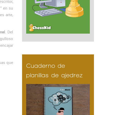
critor,
z” en su
es arte,
inal
. Del
rgulloso
 encajar
osas que
Cuaderno de
planillas de ajedrez