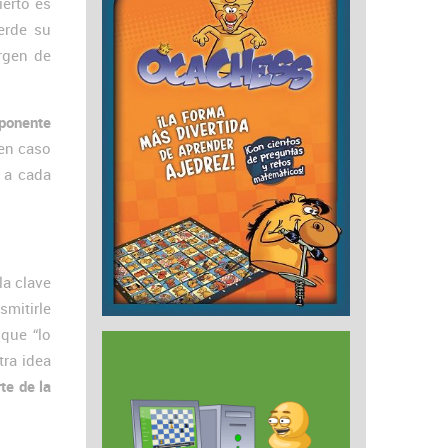
ierto es
erde su
rgen de
ponente
 en caso
 a cada
la clave
smitirle
que “lo
tra idea
te de la