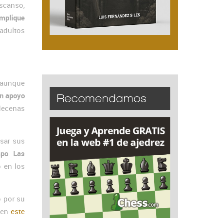
escanso,
mplique
adultos
 aunque
un apoyo
Recomendamos
decenas
asar sus
mpo
.
Las
o en los
o por su
e en
este