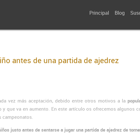
Principal
Blog
Susc
ño antes de una partida de ajedrez
da vez más aceptación, debido entre otros motivos a la
popul
o y que va en aumento. En este artículo os ofrecemos algunos c
s campeonatos.
niños justo antes de sentarse a jugar una partida de ajedrez de torn