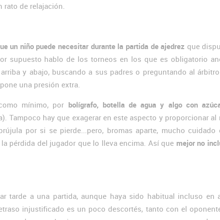
n rato de relajación.
ue un niño puede necesitar durante la partida de ajedrez
que dispu
or supuesto hablo de los torneos en los que es obligatorio ano
 arriba y abajo, buscando a sus padres o preguntando al árbitr
upone una presión extra.
, como mínimo, por
bolígrafo, botella de agua y algo con azúc
rga). Tampoco hay que exagerar en este aspecto y proporcionar al
brújula por si se pierde...pero, bromas aparte, mucho cuidado 
la pérdida del jugador que lo lleva encima. Así que
mejor no inc
r tarde a una partida, aunque haya sido habitual incluso en 
traso injustificado es un poco descortés, tanto con el oponen