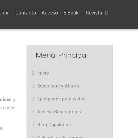
ribir
Contacto
Acceso
E-Book
Revista
Menú Principal
Inicio
Suscríbete y Ahorra
Ejemplares publicados
aridad y
onsejos
Acceso Suscriptores
Blog Capakhine
eo
.
Calendario de Torneos