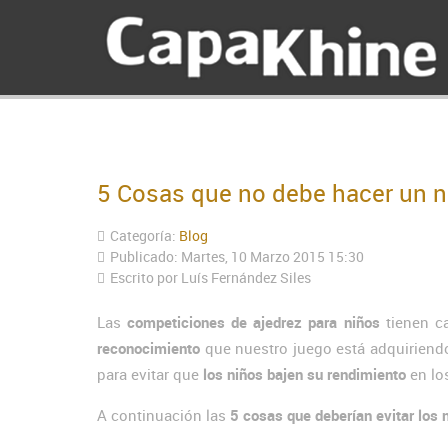
5 Cosas que no debe hacer un ni
Categoría:
Blog
Publicado: Martes, 10 Marzo 2015 15:30
Escrito por
Luís Fernández Siles
Las
competiciones de ajedrez para niños
tienen ca
reconocimiento
que nuestro juego está adquiriend
para evitar que
los niños bajen su rendimiento
en lo
A continuación las
5 cosas que deberían evitar los 