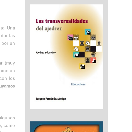
ta. Una
tar las
o por un
ar
(muy
 niño un
con los
luyamos
algunos
te, como