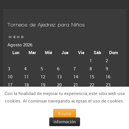
Torneos de Ajedrez para Niños
Agosto 2026
Lun
Mar
Mié
Jue
Vie
Sáb
Dom
1
2
3
4
5
6
7
8
9
10
11
12
13
14
15
16
17
18
19
20
21
22
23
24
25
26
27
28
29
30
Con la finalidad de mejorar tu experiencia, este sitio web usa
31
cookies. Al continuar navegando aceptas el uso de cookies.
Aceptar
Información