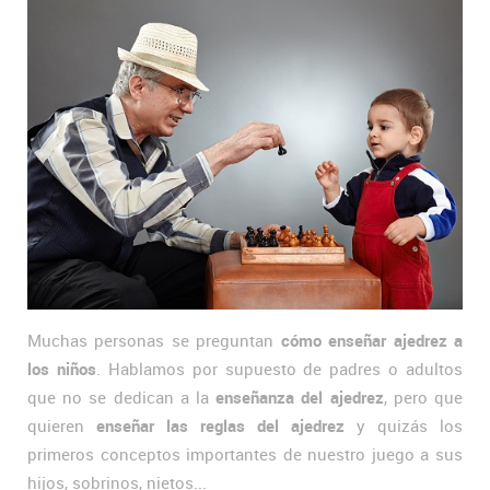
Muchas personas se preguntan
cómo enseñar ajedrez a
los niños
. Hablamos por supuesto de padres o adultos
que no se dedican a la
enseñanza del ajedrez
, pero que
quieren
enseñar las reglas del ajedrez
y quizás los
primeros conceptos importantes de nuestro juego a sus
hijos, sobrinos, nietos...