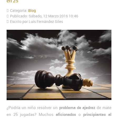
en 25
Categoría:
Blog
Publicado: Sábado, 12 Marzo 2016 10:46
Escrito por Luís Fernández Siles
¿Podría un niño resolver un
problema de ajedrez
de mate
en 25 jugadas? Muchos
aficionados
o
principiantes al