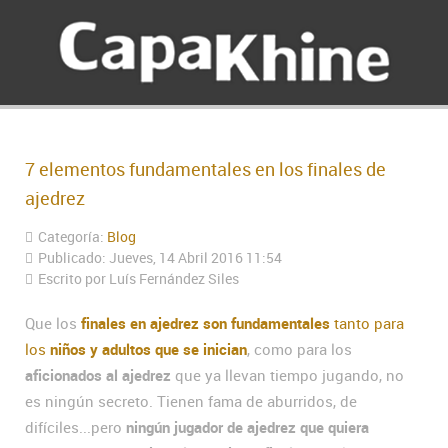
7 elementos fundamentales en los finales de
ajedrez
Categoría:
Blog
Publicado: Jueves, 14 Abril 2016 11:54
Escrito por Luís Fernández Siles
Que los
finales en ajedrez son fundamentales
tanto para
los
niños y adultos que se inician
, como para los
aficionados al ajedrez
que ya llevan tiempo jugando, no
es ningún secreto. Tienen fama de aburridos, de
difíciles...pero
ningún jugador de ajedrez que quiera