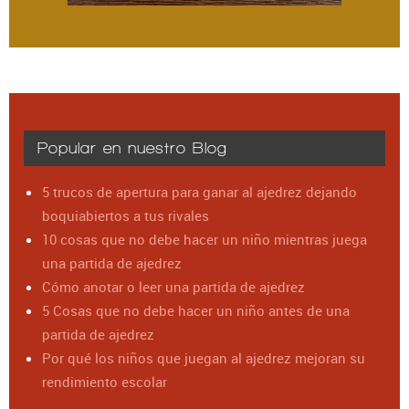
Popular en nuestro Blog
5 trucos de apertura para ganar al ajedrez dejando
boquiabiertos a tus rivales
10 cosas que no debe hacer un niño mientras juega
una partida de ajedrez
Cómo anotar o leer una partida de ajedrez
5 Cosas que no debe hacer un niño antes de una
partida de ajedrez
Por qué los niños que juegan al ajedrez mejoran su
rendimiento escolar