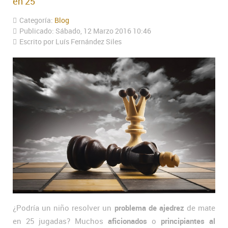
en 25
Categoría:
Blog
Publicado: Sábado, 12 Marzo 2016 10:46
Escrito por Luís Fernández Siles
¿Podría un niño resolver un
problema de ajedrez
de mate
en 25 jugadas? Muchos
aficionados
o
principiantes al