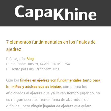
7 elementos fundamentales en los finales de
ajedrez
Categoría:
Blog
Publicado: Jueves, 14 Abril 2016 11:54
Escrito por Luís Fernández Siles
Que los
finales en ajedrez son fundamentales
tanto para
los
niños y adultos que se inician
, como para los
aficionados al ajedrez
que ya llevan tiempo jugando, no
es ningún secreto. Tienen fama de aburridos, de
difíciles...pero
ningún jugador de ajedrez que quiera