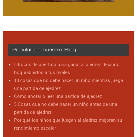
Popular en nuestro Blog
5 trucos de apertura para ganar al ajedrez dejando
boquiabiertos a tus rivales
10 cosas que no debe hacer un niño mientras juega
una partida de ajedrez
Cómo anotar o leer una partida de ajedrez
5 Cosas que no debe hacer un niño antes de una
partida de ajedrez
Por qué los niños que juegan al ajedrez mejoran su
rendimiento escolar