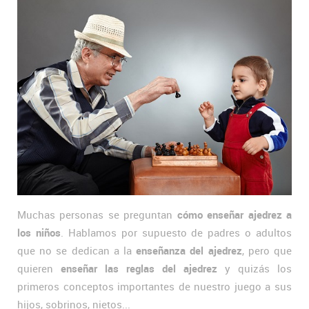
Muchas personas se preguntan
cómo enseñar ajedrez a
los niños
. Hablamos por supuesto de padres o adultos
que no se dedican a la
enseñanza del ajedrez
, pero que
quieren
enseñar las reglas del ajedrez
y quizás los
primeros conceptos importantes de nuestro juego a sus
hijos, sobrinos, nietos...