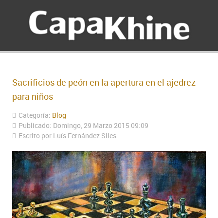
Sacrificios de peón en la apertura en el ajedrez
para niños
Categoría:
Blog
Publicado: Domingo, 29 Marzo 2015 09:09
Escrito por Luís Fernández Siles