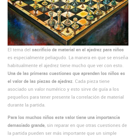
El tema del
sacrificio de material en el ajedrez para niños
es especialmente peliagudo. La manera en que se enseña
habitualmente el ajedrez tiene mucho que ver con esto.
Una de las primeras cuestiones que aprenden los niños es
el valor de las piezas de ajedrez
. Cada pieza tiene
asociado un valor numérico y esto sirve de guía a los
pequeños para tener presente la correlación de material
durante la partida.
Para los muchos niños este valor tiene una importancia
demasiado grande
, sin reparar en que otras cuestiones de
la partida pueden ser más importante que un simple