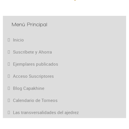
Menú Principal
Inicio
Suscríbete y Ahorra
Ejemplares publicados
Acceso Suscriptores
Blog Capakhine
Calendario de Torneos
Las transversalidades del ajedrez