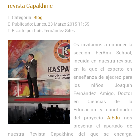
revista Capakhine
Categoría:
Blog
Publicado: Lunes, 23 Marzo 2015 11:55
Escrito por Luís Fernández Siles
Os invitamos a conocer la
sección FerAmi School,
incuida en nuestra revista,
en la que el experto en
enseñanza de ajedrez para
los niños Joaquín
Fernández Amigo, Doctor
en Ciencias de la
Educación y coordinador
del proyecto
AjEdu
nos
presenta el apartado de
nuestra Revista Capakhine del que se encarga,