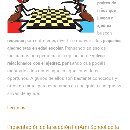
padres de
niños que
juegan al
ajedrez
buscan
recursos
para entretener, divertir o motivar a los
pequeños
ajedrecistas en edad escolar
. Pensando en eso os
facilitamos una pequeña reccopilación de
vídeos
relacionados con el ajedrez
, pensando que podáis
mostrarle a los niños aquellos que consideréis
oportunos. Algunos de ellos son bastante conocidos y
otros no tanto, pero esperamos en cualquier caso que os
sirvan de ayuda.
Leer más...
Presentación de la sección FerAmi School de la