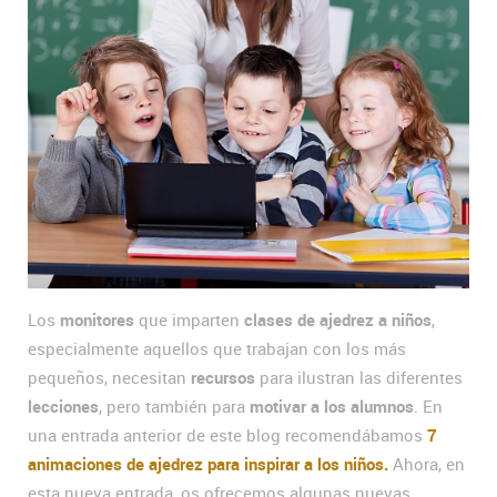
Los
monitores
que imparten
clases de ajedrez a niños
,
especialmente aquellos que trabajan con los más
pequeños, necesitan
recursos
para ilustran las diferentes
lecciones
, pero también para
motivar a los alumnos
. En
una entrada anterior de este blog recomendábamos
7
animaciones de ajedrez para inspirar a los niños.
Ahora, en
esta nueva entrada, os ofrecemos algunas nuevas.