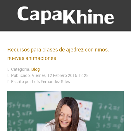
Recursos para clases de ajedrez con niños:
nuevas animaciones.
Categoría:
Blog
Publicado: Viernes, 12 Febrero 2016 12:28
Escrito por Luís Fernández Siles