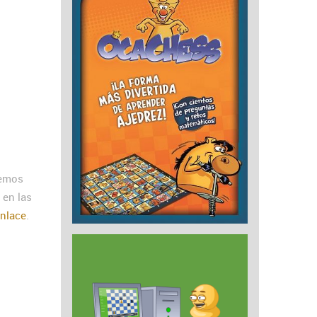
cemos
 en las
enlace
.