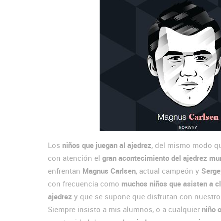
Los
niños que juegan al ajedrez
, del mismo modo qu
con atención el
gran acontecimiento del ajedrez mun
enfrentan
Magnus Carlsen
, actual campeón y
Serge
con frecuencia como
muchos niños que asisten a c
ajedrez
y que se supone que disfrutan con nuestro 
Siempre insisto a mis alumnos, o a cualquier
niño o