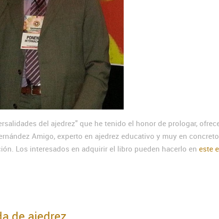
ersalidades del ajedrez" que he tenido el honor de prologar, ofre
Fernández Amigo, experto en ajedrez educativo y muy en concreto
ción. Los interesados en adquirir el libro pueden hacerlo en
este 
a de ajedrez