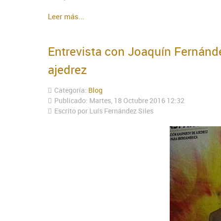
Leer más...
Entrevista con Joaquín Fernánde
ajedrez
Categoría:
Blog
Publicado: Martes, 18 Octubre 2016 12:32
Escrito por Luís Fernández Siles