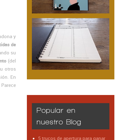
andona y
tidas de
ando su
nto
(del
 u otros
ión. En
. Parece
Popular en
nuestro Blog
5 trucos de apertura para ganar