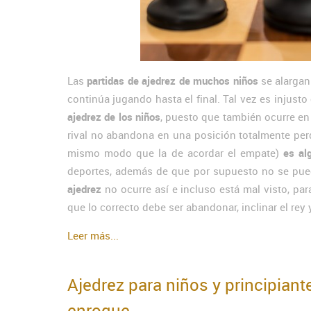
Las
partidas de ajedrez de muchos niños
se alargan
continúa jugando hasta el final. Tal vez es injus
ajedrez de los niños
, puesto que también ocurre e
rival no abandona en una posición totalmente per
mismo modo que la de acordar el empate)
es al
deportes, además de que por supuesto no se pued
ajedrez
no ocurre así e incluso está mal visto, pa
que lo correcto debe ser abandonar, inclinar el rey 
Leer más...
Ajedrez para niños y principian
enroque