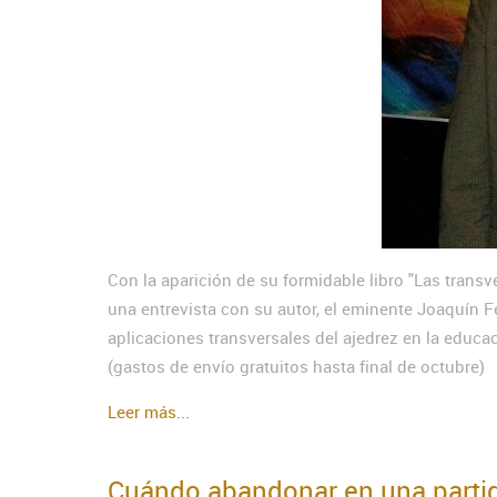
Con la aparición de su formidable libro "Las transv
una entrevista con su autor, el eminente Joaquín 
aplicaciones transversales del ajedrez en la educa
(gastos de envío gratuitos hasta final de octubre)
Leer más...
Cuándo abandonar en una partid