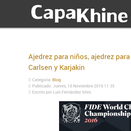
Ajedrez para niños, ajedrez para
Carlsen y Karjakin
Categoría:
Blog
Publicado: Jueves, 10 Noviembre 2016 11:35
Escrito por Luís Fernández Siles