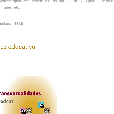
uestras aperturas
, descubrir otras, apreciar nuevos planes de med
inales, etc.
essBase]
44 kB
rez educativo