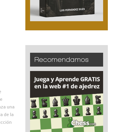
Recomendamos
e
de
nza una
a de la
ucción