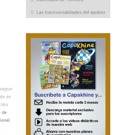
Las transversalidades del ajedrez
seguir
nde se
cibo
 de
ional
.