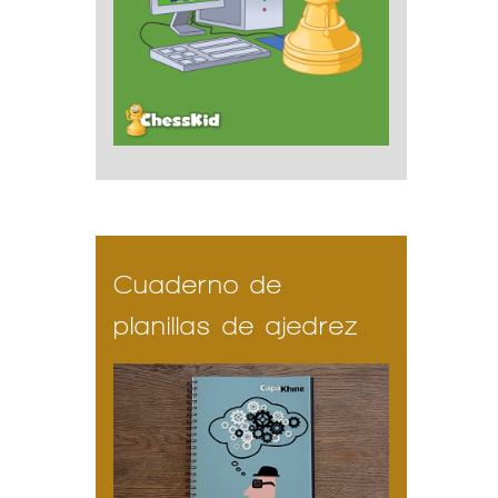
Cuaderno de
planillas de ajedrez