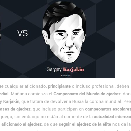
e cualquier aficionado,
principiante
o incluso profesional, deben 
dial.
Mañana comienza el
Campeonato del Mundo de ajedrez
, do
y Karjakin
, que tratará de devolver a Rusia la corona mundial. Per
lases de ajedrez
, que incluso participan en
campeonatos escolares
juego, sin embargo no están al corriente de la
actualidad internac
 aficionado al ajedrez
, de que
seguir el ajedrez de la élite
nos da la