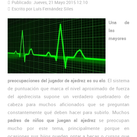
Publicado: Jueves, 21 Mayo 2015 12:10
Escrito por Luís Fernández Siles
Una de
las
mayores
preocupaciones del jugador de ajedrez es su elo
. El sistema
de puntuación que marca el nivel aproximado de fuerza
del ajedrecista supone un verdadero quebradero de
cabeza para muchos aficionados que se preguntan
constantemente qué deben hacer para subirlo. Muchos
padres de niños que juegan al ajedrez
se preocupan
mucho por este tema, principalmente porque en
ocasiones sus hijos pueden optar a becas o cursos que