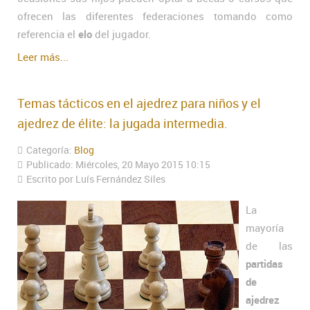
ofrecen las diferentes federaciones tomando como
referencia el
elo
del jugador.
Leer más...
Temas tácticos en el ajedrez para niños y el
ajedrez de élite: la jugada intermedia.
Categoría:
Blog
Publicado: Miércoles, 20 Mayo 2015 10:15
Escrito por Luís Fernández Siles
La
mayoría
de las
partidas
de
ajedrez