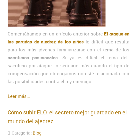
Comentábamos en un artículo anterior sobre
El ataque en
las partidas de ajedrez de los niños
lo difícil que resulta
para los más jóvenes familiarizarse con el tema de los
sacrificios posicionales
. Si ya es difícil el tema del
sacrificio por ataque, lo será aun más cuando el tipo de
compensación que obtengamos no esté relacionada con
las posibillidades contra el rey enemigo.
Leer más...
Cómo subir ELO: el secreto mejor guardado en el
mundo del ajedrez
Categoría:
Blog