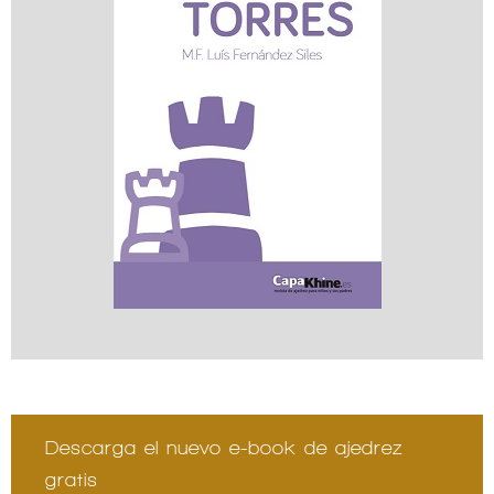
Descarga el nuevo e-book de ajedrez
gratis