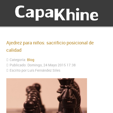
Ajedrez para niños: sacrificio posicional de
calidad
Categoría:
Blog
Publicado: Domingo, 24 Mayo 2015 17:38
Escrito por Luís Fernández Siles