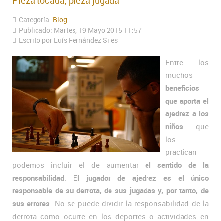
Pieza tocada, pieza jugada
Categoría:
Blog
Publicado: Martes, 19 Mayo 2015 11:57
Escrito por Luís Fernández Siles
Entre los
muchos
beneficios
que aporta el
ajedrez a los
niños
que
los
practican
podemos incluir el de aumentar
el sentido de la
responsabilidad
.
El jugador de ajedrez es el único
responsable de su derrota, de sus jugadas y, por tanto, de
sus errores
. No se puede dividir la responsabilidad de la
derrota como ocurre en los deportes o actividades en