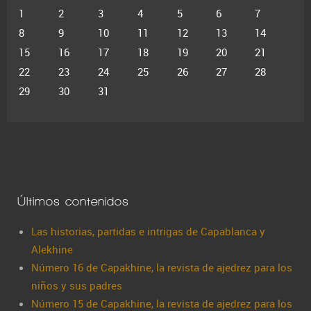
1
2
3
4
5
6
7
8
9
10
11
12
13
14
15
16
17
18
19
20
21
22
23
24
25
26
27
28
29
30
31
Últimos contenidos
Las historias, partidas e intrigas de Capablanca y
Alekhine
Número 16 de Capakhine, la revista de ajedrez para los
niños y sus padres
Número 15 de Capakhine, la revista de ajedrez para los