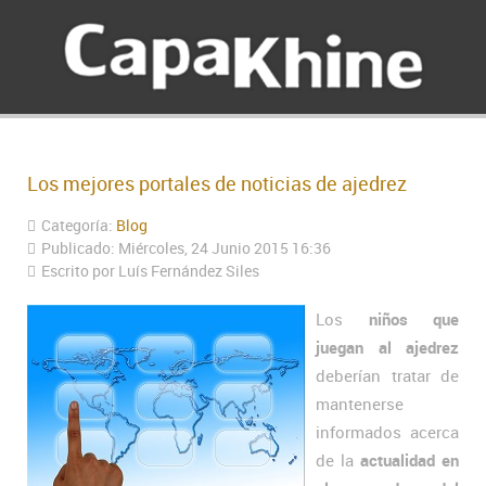
Los mejores portales de noticias de ajedrez
Categoría:
Blog
Publicado: Miércoles, 24 Junio 2015 16:36
Escrito por Luís Fernández Siles
Los
niños que
juegan al ajedrez
deberían tratar de
mantenerse
informados acerca
de la
actualidad en