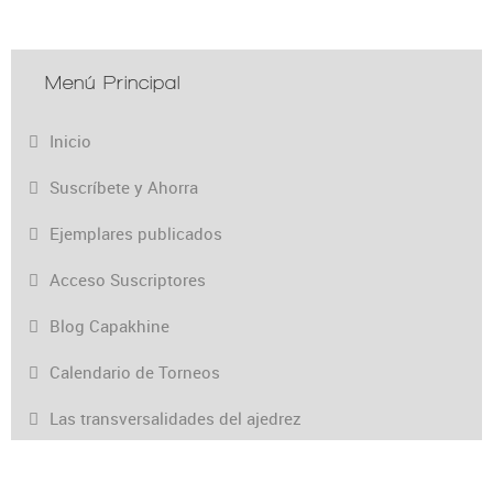
Menú Principal
Inicio
Suscríbete y Ahorra
Ejemplares publicados
Acceso Suscriptores
Blog Capakhine
Calendario de Torneos
Las transversalidades del ajedrez