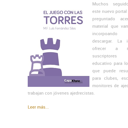
Muchos seguid
este nuevo portal
preguntado ace
material que va
incorpoand
descargar. La 
ofrecer a nu
suscriptores m
educativo para lo
que puede resul
para clubes, es
monitores de aje
trabajan con jóvenes ajedrecistas.
Leer más...