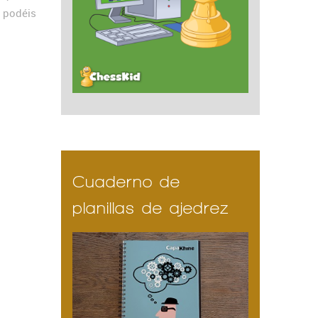
 podéis
Cuaderno de
planillas de ajedrez