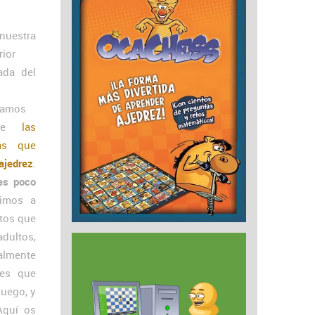
nuestra
rior
ada del
lamos
bre
las
as que
ajedrez
.
es poco
rimos a
tos que
dultos,
almente
les que
juego, y
Aquí os