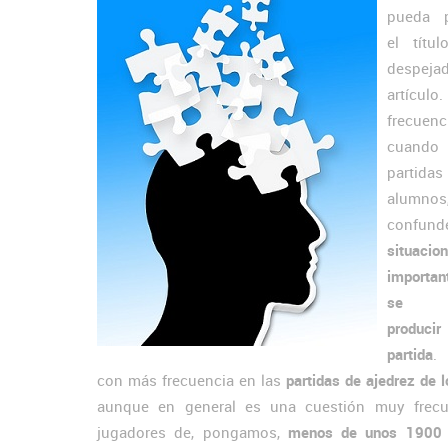
pueda p
el títu
despejad
artículo
frecuenc
cuando 
partidas
alumno
confu
situacio
importa
se p
produci
partida
.
con más frecuencia en las
partidas de ajedrez de l
aunque en general es una cuestión muy frecu
jugadores de, pongamos,
menos de unos 1900