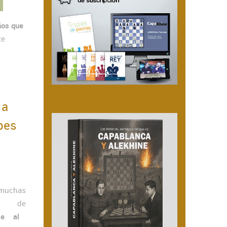
ños que
te
 a
pes
muchas
as de
se al