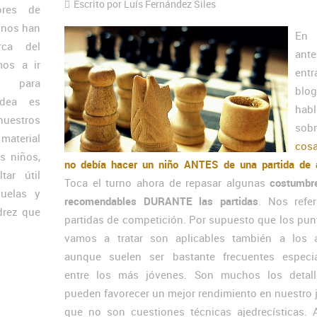
Escrito por Luís Fernández Siles
ores de
 nos han
En 
rca del
ante
mos a ir
entr
o para
blog
idea es
hab
estros
so
aterial
cos
s niños,
no debía hacer un niño ANTES de una partida de 
tar útil
Toca el turno ahora de repasar algunas
costumbr
cuelas y
recomendables DURANTE las partidas
. Nos refe
drez que
partidas de competición. Por supuesto que los pun
vamos a tratar son aplicables también a los a
aunque suelen ser bastante frecuentes especi
entre los más jóvenes. Son muchos los detal
pueden favorecer un mejor rendimiento en nuestro 
que no son cuestiones técnicas ajedrecísticas. 