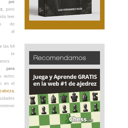
z por
ez
, pero
ido leer
ro de
ión al
e las 64
s, te
Recomendamos
amos
z para
u autor,
o en el
cabeza
,
osidades
tretener