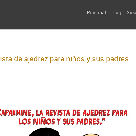
Principal
Blog
Susc
vista de ajedrez para niños y sus padres: