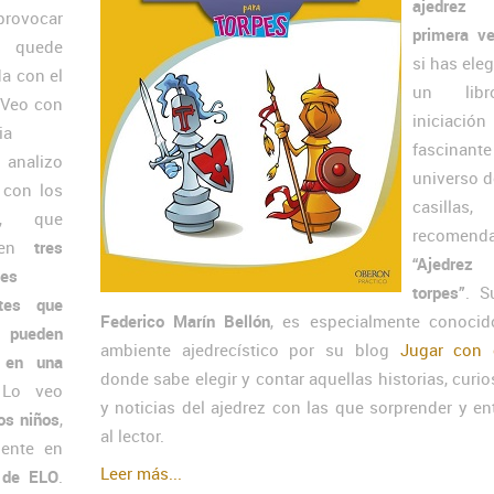
ajedre
rovocar
primera v
lo quede
si has eleg
a con el
un lib
. Veo con
iniciac
ia
fascinante
analizo
universo d
 con los
casilla
s, que
recomend
nden
tres
“Ajedre
nes
torpes”
. S
ntes que
Federico Marín Bellón
, es especialmente conocid
ueden
ambiente ajedrecístico por su blog
Jugar con 
r en una
donde sabe elegir y contar aquellas historias, curi
 Lo veo
y noticias del ajedrez con las que sorprender y en
os niños
,
al lector.
ente en
Leer más...
 de ELO
.